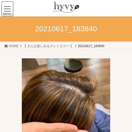
コ
ナ
ン
ビ
MENU
テ
ゲ
ン
ー
20210617_183840
ツ
シ
へ
ョ
ス
ン
キ
に
HOME
【 大人が楽しめるグレイカラー 】
20210617_183840
ッ
移
プ
動