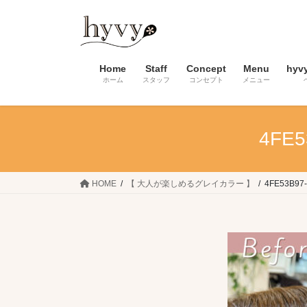
コ
ナ
ン
ビ
テ
ゲ
ン
ー
Home
Staff
Concept
Menu
hyv
ツ
シ
ホーム
スタッフ
コンセプト
メニュー
へ
ョ
ス
ン
キ
に
4FE5
ッ
移
プ
動
HOME
【 大人が楽しめるグレイカラー 】
4FE53B97