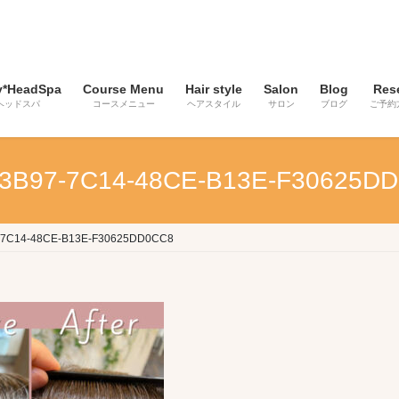
y*HeadSpa
Course Menu
Hair style
Salon
Blog
Res
ヘッドスパ
コースメニュー
ヘアスタイル
サロン
ブログ
ご予約
3B97-7C14-48CE-B13E-F30625D
-7C14-48CE-B13E-F30625DD0CC8