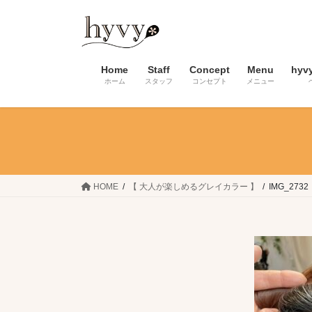
コ
ナ
ン
ビ
テ
ゲ
ン
ー
Home
Staff
Concept
Menu
hyv
ツ
シ
ホーム
スタッフ
コンセプト
メニュー
へ
ョ
ス
ン
キ
に
ッ
移
プ
動
HOME
【 大人が楽しめるグレイカラー 】
IMG_2732