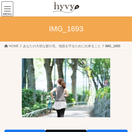
コ
ナ
ン
ビ
MENU
テ
ゲ
ン
ー
IMG_1693
ツ
シ
へ
ョ
ス
ン
キ
に
HOME
あなたの大切な髪の毛、地肌を守るために出来ること
IMG_1693
ッ
移
プ
動