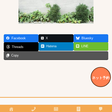
Facebook
X
Bluesky
Hatena
LINE
Threads
Copy
ネット予約
Copyright © 鶴見の美容室hyvy*(ハイビ) All Rights Reserved.