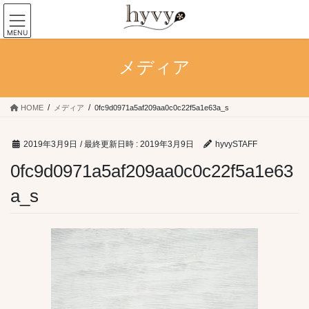
コ
ナ
ン
ビ
MENU
テ
ゲ
ン
ー
メディア
ツ
シ
へ
ョ
ス
ン
キ
に
HOME
メディア
0fc9d0971a5af209aa0c0c22f5a1e63a_s
ッ
移
プ
動
2019年3月9日
/ 最終更新日時 :
2019年3月9日
hyvySTAFF
0fc9d0971a5af209aa0c0c22f5a1e63
a_s