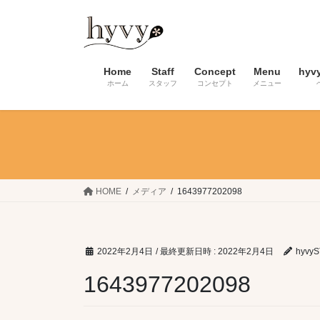
コ
ナ
ン
ビ
テ
ゲ
ン
ー
Home
Staff
Concept
Menu
hyv
ツ
シ
ホーム
スタッフ
コンセプト
メニュー
へ
ョ
ス
ン
キ
に
ッ
移
プ
動
HOME
メディア
1643977202098
2022年2月4日
/ 最終更新日時 :
2022年2月4日
hyvyS
1643977202098