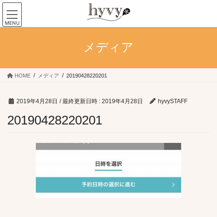
コ
ナ
ン
ビ
MENU
テ
ゲ
ン
ー
メディア
ツ
シ
へ
ョ
ス
ン
キ
に
HOME
メディア
20190428220201
ッ
移
プ
動
2019年4月28日
/ 最終更新日時 :
2019年4月28日
hyvySTAFF
20190428220201