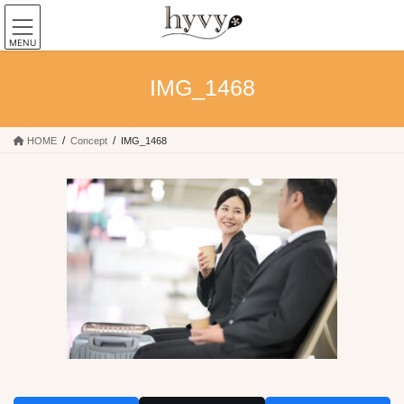
コ
ナ
ン
ビ
MENU
テ
ゲ
ン
ー
IMG_1468
ツ
シ
へ
ョ
ス
ン
キ
に
HOME
Concept
IMG_1468
ッ
移
プ
動