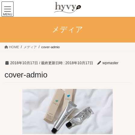
コ
ナ
ン
ビ
MENU
テ
ゲ
ン
ー
メディア
ツ
シ
へ
ョ
ス
ン
キ
に
HOME
メディア
cover-admio
ッ
移
プ
動
2018年10月17日
/ 最終更新日時 :
2018年10月17日
wpmaster
cover-admio