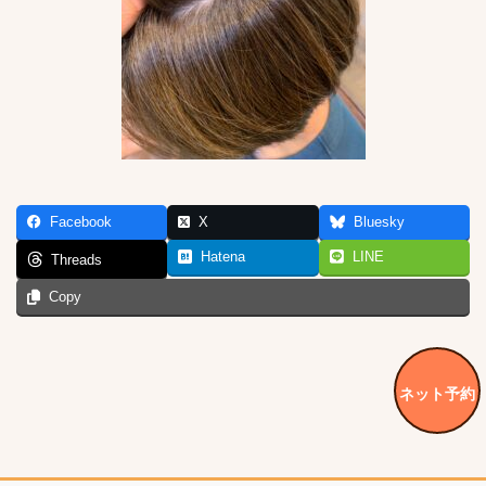
Facebook
X
Bluesky
Hatena
LINE
Threads
Copy
ネット予約