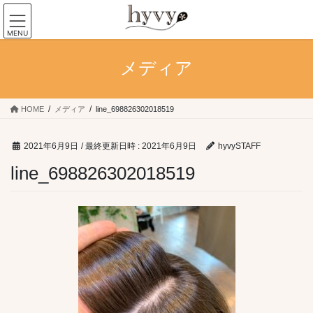
コ
ナ
ン
ビ
MENU
テ
ゲ
ン
ー
メディア
ツ
シ
へ
ョ
ス
ン
キ
に
HOME
メディア
line_698826302018519
ッ
移
プ
動
2021年6月9日
/ 最終更新日時 :
2021年6月9日
hyvySTAFF
line_698826302018519