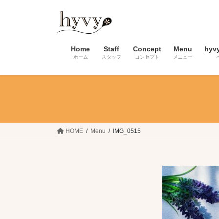
コ
ナ
ン
ビ
テ
ゲ
ン
ー
Home
Staff
Concept
Menu
hyv
ツ
シ
ホーム
スタッフ
コンセプト
メニュー
へ
ョ
ス
ン
キ
に
ッ
移
プ
動
HOME
Menu
IMG_0515