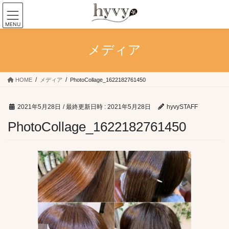
コ
ナ
ン
ビ
MENU
テ
ゲ
ン
ー
メディア
ツ
シ
へ
ョ
ス
ン
キ
に
HOME
メディア
PhotoCollage_1622182761450
ッ
移
プ
動
2021年5月28日
/ 最終更新日時 :
2021年5月28日
hyvySTAFF
PhotoCollage_1622182761450