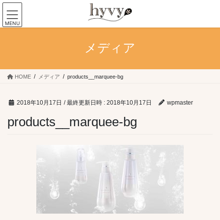
コ
ナ
ン
ビ
MENU
テ
ゲ
ン
ー
メディア
ツ
シ
へ
ョ
ス
ン
キ
に
HOME
メディア
products__marquee-bg
ッ
移
プ
動
2018年10月17日
/ 最終更新日時 :
2018年10月17日
wpmaster
products__marquee-bg