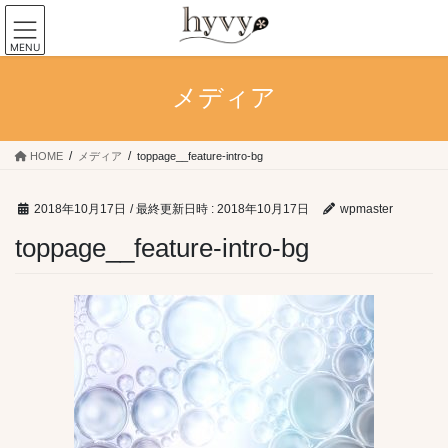
コ
ナ
ン
ビ
MENU
テ
ゲ
ン
ー
メディア
ツ
シ
へ
ョ
ス
ン
キ
に
HOME
メディア
toppage__feature-intro-bg
ッ
移
プ
動
2018年10月17日
/ 最終更新日時 :
2018年10月17日
wpmaster
toppage__feature-intro-bg