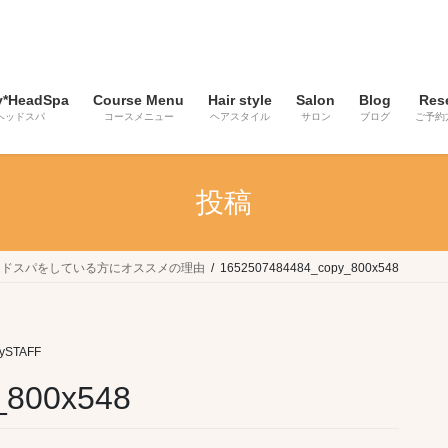
y*HeadSpa
Course Menu
Hair style
Salon
Blog
Res
ヘッドスパ
コースメニュー
ヘアスタイル
サロン
ブログ
ご予約
投稿
ッドスパをしている方にオススメの理由
1652507484484_copy_800x548
ySTAFF
_800x548