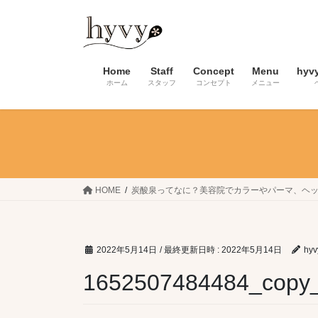
コ
ナ
ン
ビ
テ
ゲ
ン
ー
Home
Staff
Concept
Menu
hyv
ツ
シ
ホーム
スタッフ
コンセプト
メニュー
へ
ョ
ス
ン
キ
に
ッ
移
プ
動
HOME
炭酸泉ってなに？美容院でカラーやパーマ、ヘ
2022年5月14日
/ 最終更新日時 :
2022年5月14日
hyv
1652507484484_copy