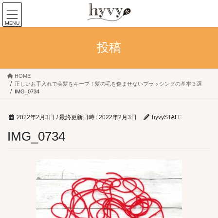
コ
ナ
ン
ビ
MENU
テ
ゲ
ン
ー
投稿
ツ
シ
へ
ョ
ス
ン
キ
に
HOME
正しいお手入れで美髪をキープ！髪の毛を傷ませないブラッシングの基本３選
ッ
移
IMG_0734
プ
動
2022年2月3日
/ 最終更新日時 :
2022年2月3日
hyvySTAFF
IMG_0734