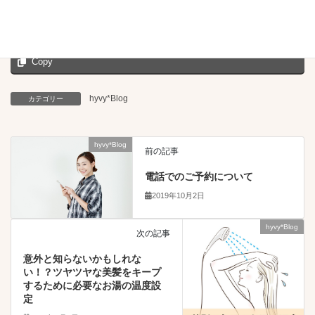
Facebook
X
Bluesky
Hatena
LINE
Threads
Copy
hyvy*Blog
カテゴリー
hyvy*Blog
前の記事
電話でのご予約について
2019年10月2日
hyvy*Blog
次の記事
意外と知らないかもしれな
い！？ツヤツヤな美髪をキープ
するために必要なお湯の温度設
定